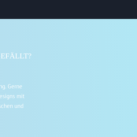
GEFÄLLT?
ng. Gerne
esigns mit
schen und