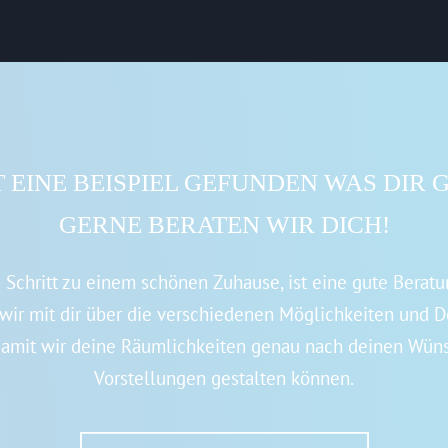
 EINE BEISPIEL GEFUNDEN WAS DIR 
GERNE BERATEN WIR DICH!
e Schritt zu einem schönen Zuhause, ist eine gute Beratu
wir mit dir über die verschiedenen Möglichkeiten und D
 damit wir deine Räumlichkeiten genau nach deinen Wün
Vorstellungen gestalten können.