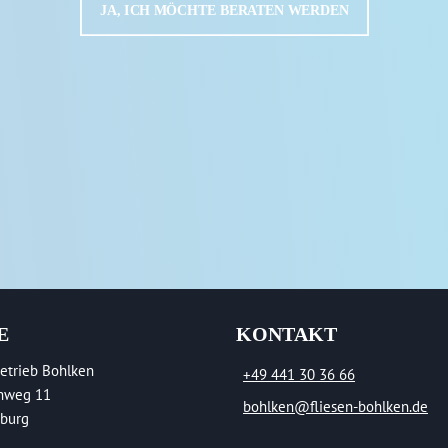
JA, ICH MÖCHTE BERATEN WERDEN
E
KONTAKT
etrieb Bohlken
+49 441 30 36 66
nweg 11
bohlken@fliesen-bohlken.de
burg