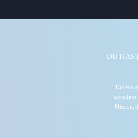
DU HAST
Der erst
sprechen 
Fliesen,